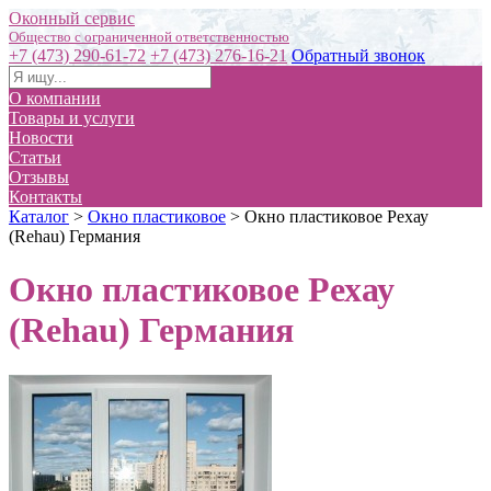
Оконный сервис
+7 (473) 290-61-72
+7 (473) 276-16-21
Обратный звонок
О компании
Товары и услуги
Новости
Статьи
Отзывы
Контакты
Каталог
>
Окно пластиковое
>
Окно пластиковое Рехау
(Rehau) Германия
Окно пластиковое Рехау
(Rehau) Германия