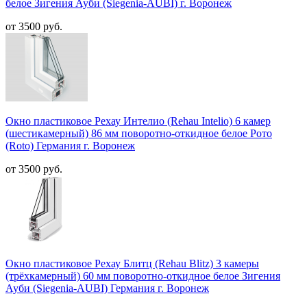
белое Зигения Ауби (Siegenia-AUBI) г. Воронеж
от 3500 руб.
Окно пластиковое Рехау Интелио (Rehau Intelio) 6 камер
(шестикамерный) 86 мм поворотно-откидное белое Рото
(Roto) Германия г. Воронеж
от 3500 руб.
Окно пластиковое Рехау Блитц (Rehau Blitz) 3 камеры
(трёхкамерный) 60 мм поворотно-откидное белое Зигения
Ауби (Siegenia-AUBI) Германия г. Воронеж