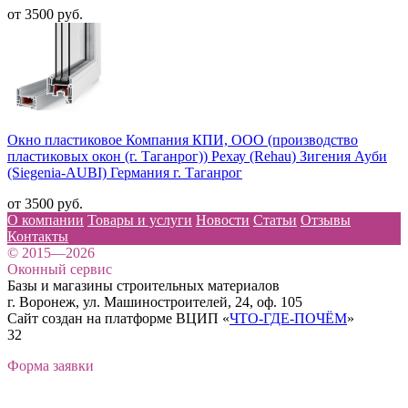
от 3500 руб.
Окно пластиковое Компания КПИ, ООО (производство
пластиковых окон (г. Таганрог)) Рехау (Rehau) Зигения Ауби
(Siegenia-AUBI) Германия г. Таганрог
от 3500 руб.
О компании
Товары и услуги
Новости
Статьи
Отзывы
Контакты
© 2015—2026
Оконный сервис
Базы и магазины строительных материалов
г. Воронеж, ул. Машиностроителей, 24, оф. 105
Сайт создан на платформе ВЦИП «
ЧТО-ГДЕ-ПОЧЁМ
»
32
Форма заявки