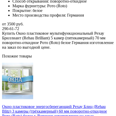
Способ открывания:
поворотно-откидное
Марка фурнитуры:
Рото (Roto)
Покрытие:
белое
Место производства профиля:
Германия
от 3500 руб.
290-61-72
Купить Окно пластиковое мультифункциональный Рехау
Бриллиант (Rehau Brilliant) 5 камер (пятикамерный) 70 мм
поворотно-откидное Рото (Roto) белое Германия изготовление
на заказ по выгодной цене.
Похожие товары
Окно пластиковое энергосберегающий Рехау Блиц (Rehau
Blitz) 3 камеры (трёхкамерный) 60 мм поворотно-откидное
Рото (Roto) белое г. Воронеж изготовление на заказ