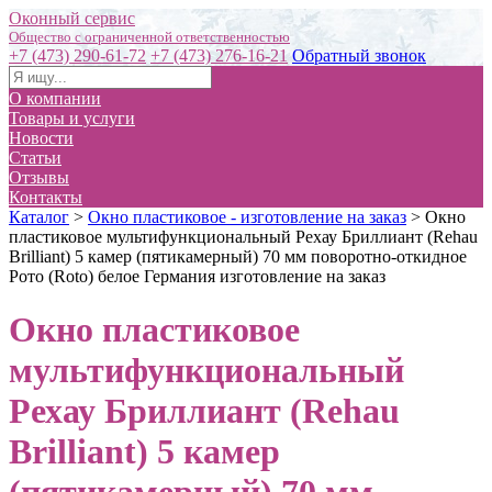
Оконный сервис
+7 (473) 290-61-72
+7 (473) 276-16-21
Обратный звонок
О компании
Товары и услуги
Новости
Статьи
Отзывы
Контакты
Каталог
>
Окно пластиковое - изготовление на заказ
>
Окно
пластиковое мультифункциональный Рехау Бриллиант (Rehau
Brilliant) 5 камер (пятикамерный) 70 мм поворотно-откидное
Рото (Roto) белое Германия изготовление на заказ
Окно пластиковое
мультифункциональный
Рехау Бриллиант (Rehau
Brilliant) 5 камер