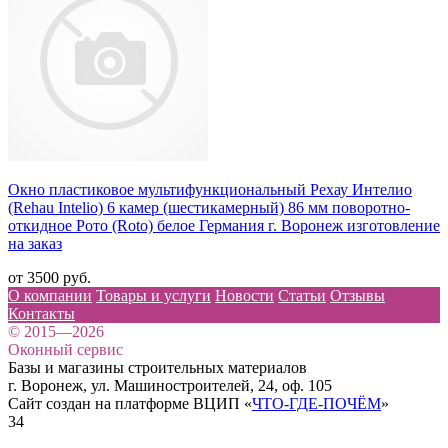
Окно пластиковое мультифункциональный Рехау Интелио
(Rehau Intelio) 6 камер (шестикамерный) 86 мм поворотно-
откидное Рото (Roto) белое Германия г. Воронеж изготовление
на заказ
от 3500 руб.
О компании
Товары и услуги
Новости
Статьи
Отзывы
Контакты
© 2015—2026
Оконный сервис
Базы и магазины строительных материалов
г. Воронеж, ул. Машиностроителей, 24, оф. 105
Сайт создан на платформе ВЦИП «
ЧТО-ГДЕ-ПОЧЁМ
»
34