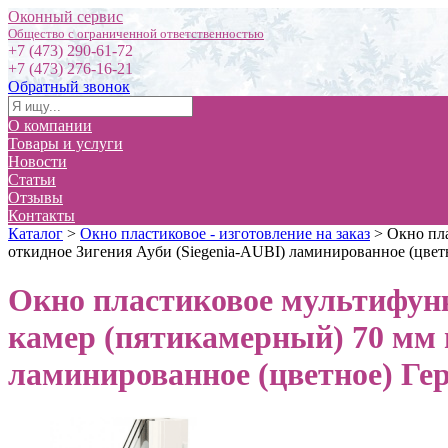
Оконный сервис
+7 (473) 290-61-72
+7 (473) 276-16-21
Обратный звонок
О компании
Товары и услуги
Новости
Статьи
Отзывы
Контакты
Каталог
>
Окно пластиковое - изготовление на заказ
>
Окно пла
откидное Зигения Ауби (Siegenia-AUBI) ламинированное (цветн
Окно пластиковое мультифунк
камер (пятикамерный) 70 мм 
ламинированное (цветное) Гер