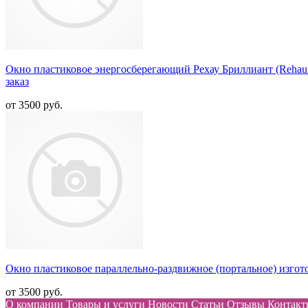
Окно пластиковое энергосберегающий Рехау Бриллиант (Rehau B
заказ
от 3500 руб.
Окно пластиковое параллельно-раздвижное (портальное) изгото
от 3500 руб.
О компании
Товары и услуги
Новости
Статьи
Отзывы
Контакт