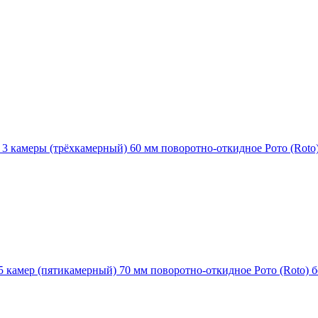
3 камеры (трёхкамерный) 60 мм поворотно-откидное Рото (Roto) 
5 камер (пятикамерный) 70 мм поворотно-откидное Рото (Roto) б