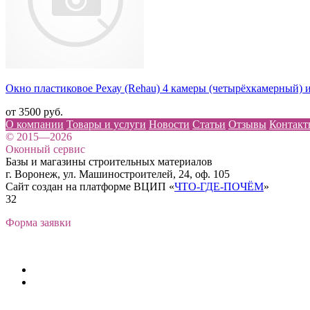
Окно пластиковое Рехау (Rehau) 4 камеры (четырёхкамерный) и
от 3500 руб.
О компании
Товары и услуги
Новости
Статьи
Отзывы
Контакт
© 2015—2026
Оконный сервис
Базы и магазины строительных материалов
г. Воронеж, ул. Машиностроителей, 24, оф. 105
Сайт создан на платформе ВЦИП «
ЧТО-ГДЕ-ПОЧЁМ
»
32
Форма заявки