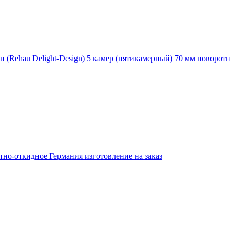
(Rehau Delight-Design) 5 камер (пятикамерный) 70 мм поворот
тно-откидное Германия изготовление на заказ