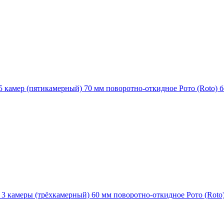
5 камер (пятикамерный) 70 мм поворотно-откидное Рото (Roto) б
3 камеры (трёхкамерный) 60 мм поворотно-откидное Рото (Roto) 