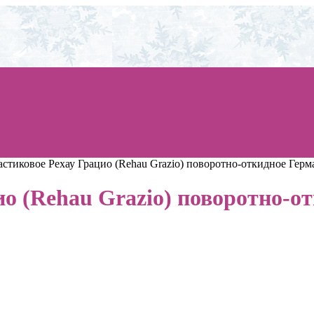
стиковое Рехау Грацио (Rehau Grazio) поворотно-откидное Герма
о (Rehau Grazio) поворотно-о