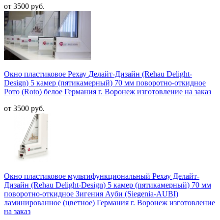
от 3500 руб.
Окно пластиковое Рехау Делайт-Дизайн (Rehau Delight-
Design) 5 камер (пятикамерный) 70 мм поворотно-откидное
Рото (Roto) белое Германия г. Воронеж изготовление на заказ
от 3500 руб.
Окно пластиковое мультифункциональный Рехау Делайт-
Дизайн (Rehau Delight-Design) 5 камер (пятикамерный) 70 мм
поворотно-откидное Зигения Ауби (Siegenia-AUBI)
ламинированное (цветное) Германия г. Воронеж изготовление
на заказ