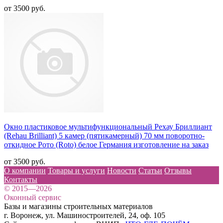
от 3500 руб.
Окно пластиковое мультифункциональный Рехау Бриллиант
(Rehau Brilliant) 5 камер (пятикамерный) 70 мм поворотно-
откидное Рото (Roto) белое Германия изготовление на заказ
от 3500 руб.
О компании
Товары и услуги
Новости
Статьи
Отзывы
Контакты
© 2015—2026
Оконный сервис
Базы и магазины строительных материалов
г. Воронеж, ул. Машиностроителей, 24, оф. 105