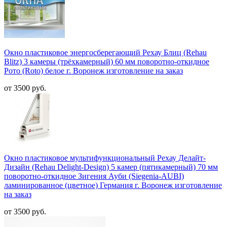
Окно пластиковое энергосберегающий Рехау Блиц (Rehau
Blitz) 3 камеры (трёхкамерный) 60 мм поворотно-откидное
Рото (Roto) белое г. Воронеж изготовление на заказ
от 3500 руб.
Окно пластиковое мультифункциональный Рехау Делайт-
Дизайн (Rehau Delight-Design) 5 камер (пятикамерный) 70 мм
поворотно-откидное Зигения Ауби (Siegenia-AUBI)
ламинированное (цветное) Германия г. Воронеж изготовление
на заказ
от 3500 руб.