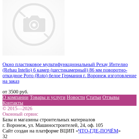
Окно пластиковое мультифункциональный Рехау Интелио
(Rehau Intelio) 6 камер (шестикамерный) 86 мм поворотно-
откидное Рото (Roto) белое Германия г. Воронеж изготовление
на заказ
от 3500 руб.
О компании
Товары и услуги
Новости
Статьи
Отзывы
Контакты
© 2015—2026
Оконный сервис
Базы и магазины строительных материалов
г. Воронеж, ул. Машиностроителей, 24, оф. 105
Сайт создан на платформе ВЦИП «
ЧТО-ГДЕ-ПОЧЁМ
»
32