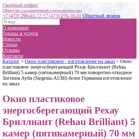
Оконный сервис
+7 (473) 290-61-72
+7 (473) 276-16-21
Обратный звонок
О компании
Товары и услуги
Новости
Статьи
Отзывы
Контакты
Каталог
>
Окно пластиковое - изготовление на заказ
>
Окно
пластиковое энергосберегающий Рехау Бриллиант (Rehau
Brilliant) 5 камер (пятикамерный) 70 мм поворотно-откидное
Зигения Ауби (Siegenia-AUBI) белое Германия изготовление
на заказ
Окно пластиковое
энергосберегающий Рехау
Бриллиант (Rehau Brilliant) 5
камер (пятикамерный) 70 мм